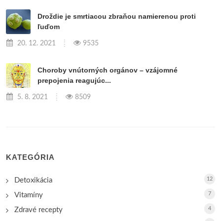
Droždie je smrtiacou zbraňou namierenou proti
ľuďom
20. 12. 2021
9535
Choroby vnútorných orgánov – vzájomné
prepojenia reagujúc...
5. 8. 2021
8509
KATEGÓRIA
12
Detoxikácia
7
Vitamíny
4
Zdravé recepty