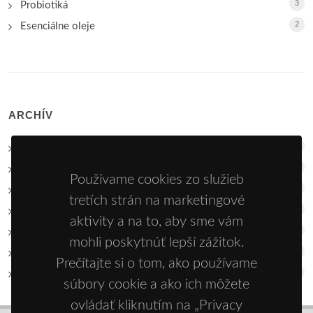
3
Probiotiká
2
Esenciálne oleje
ARCHÍV
17
2026
30
2025
Používame cookies zo služieb
20
2024
tretích strán na marketingové
15
2023
aktivity a na to, aby sme vám
28
2022
mohli poskytnúť lepší zážitok.
15
2021
Prečítajte si o tom, ako používame
28
2020
súbory cookie a ako ich môžete
ovládať kliknutím na „Privacy