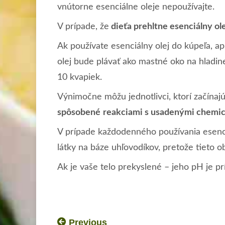
vnútorne esenciálne oleje nepoužívajte.
V prípade, že
dieťa prehltne esenciálny ol
Ak používate esenciálny olej do kúpeľa, apli
olej bude plávať ako mastné oko na hladine
10 kvapiek.
Výnimočne môžu jednotlivci, ktorí začínajú
spôsobené
reakciami s usadenými chemic
V prípade každodenného používania esenci
látky na báze uhľovodíkov, pretože tieto o
Ak je vaše telo prekyslené – jeho pH je prí
Previous