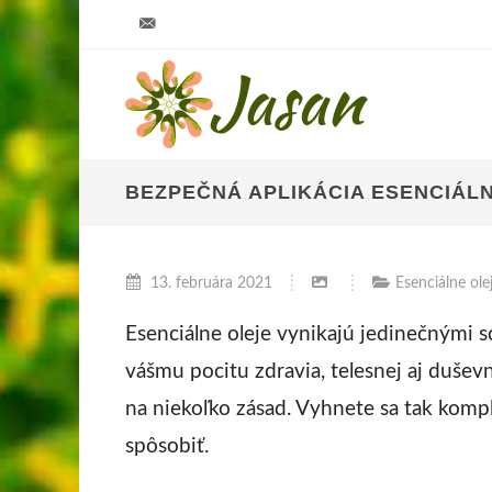
info@jasan.sk
BEZPEČNÁ APLIKÁCIA ESENCIÁL
13. februára 2021
Esenciálne ole
Esenciálne oleje vynikajú jedinečnými 
vášmu pocitu zdravia, telesnej aj dušev
na niekoľko zásad. Vyhnete sa tak kompl
spôsobiť.