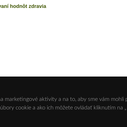
vaní hodnôt zdravia
na marketingové aktivity a na to, aby sme vám mohli 
súbory cookie a ako ich môžete ovládať kliknutím na „