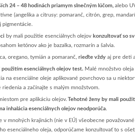
žších 24 – 48 hodinách priamym slnečným lúčom,
alebo UV
itívne (angelika a citrusy: pomaranč, citrón, grep, manda
j pigmentácie.
ci
by mali použitie esenciálnych olejov
konzultovať so s
sahom ketónov ako je bazalka, rozmarín a šalvia.
rica, oregano, tymián a pomaranč,
rieďte vždy
aj pre deti 
 použitím esenciálnych olejov test.
Malé množstvo oleja 
cia na esenciálne oleje aplikované povrchovo sa u niektorý
é riedenia a začínajte s malým množstvom.
estom pre aplikáciu olejov.
Tehotné ženy by mali použit
a inhalácia esenciálnych olejov neodporúča
.
je v mnohých krajinách (nie v EÚ) všeobecne považované 
o esenciálneho oleja, odporúčame konzultovať to s ošetr