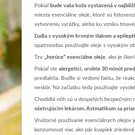
Pokiaľ
bude vaša koža vystavená v najbli
miesta esenciálne oleje, ktoré sú fotosenz
vytvoreniu vyrážky, alebo ku vzniku tmave
Ľudia s vysokým krvným tlakom a epilepti
opatrnosťou používajte oleje s vysokým ob
Tzv.
„horúce“ esenciálne oleje
, ako je ško
Pokiaľ ste
alergetici, urobte 30 minút pred
predlaktia. Buďte si vedomí faktu, že reak
neskôr. Na začiatku teda používajte vysok
Chodidlá nôh sú u dospelých bezpečným mi
ošetrujúcim lekárom.
Astmatikom sa priam
Vnútorné používanie esenciálnych olejov 
konzumovať viac ako pár kvapiek zriedenéh