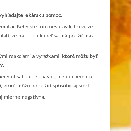
vyhľadajte lekársku pomoc.
mulzii. Keby ste toto nespravili, hrozí, že
platí, že na jednu kúpeľ sa má použiť max
kými reakciami a vyrážkami,
ktoré môžu byť
y.
gieny obsahujúce čpavok, alebo chemické
, ktoré môžu po požití spôsobiť aj smrť.
 aj mierne negatívna.