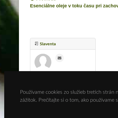
Esenciálne oleje v toku času pri zacho
Slaventa
Používame cookies zo služieb tretích strán 
zážitok. Prečítajte si o tom, ako používame 
© Copyright 2020 - 2026
Zdravie športom