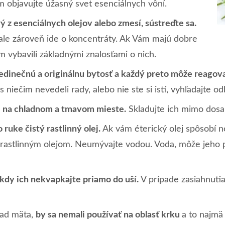
 objavujte úžasný svet esenciálnych vôní.
ý z esenciálnych olejov alebo zmesí, sústreďte sa.
, ale zároveň ide o koncentráty. Ak Vám majú dobre
ím vybavili základnými znalosťami o nich.
jedinečnú a originálnu bytosť a každý preto môže reagova
 s niečim nevedeli rady, alebo nie ste si istí, vyhľadajte 
né na chladnom a tmavom mieste.
Skladujte ich mimo dosa
ruke čistý rastlinný olej.
Ak vám éterický olej spôsobí n
o rastlinným olejom. Neumývajte vodou. Voda, môže jeho p
Nikdy ich nekvapkajte priamo do uší.
V prípade zasiahnutia
klad mäta,
by sa nemali používať na oblasť krku
a to najmä