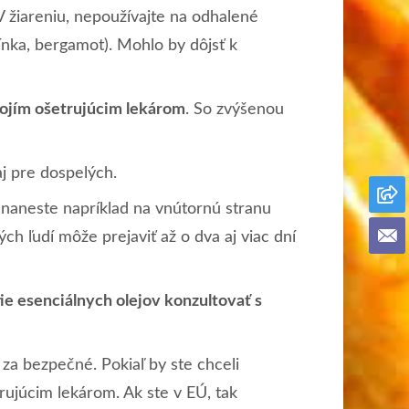
 žiareniu, nepoužívajte na odhalené
rínka, bergamot). Mohlo by dôjsť k
vojím ošetrujúcim lekárom
. So zvýšenou
aj pre dospelých.
naneste napríklad na vnútornú stranu
ch ľudí môže prejaviť až o dva aj viac dní
ie esenciálnych olejov konzultovať s
za bezpečné. Pokiaľ by ste chceli
ujúcim lekárom. Ak ste v EÚ, tak