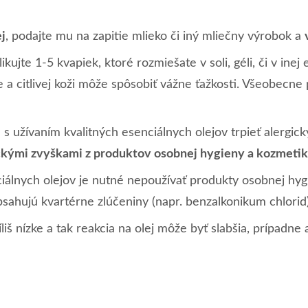
ej
, podajte mu na zapitie mlieko či iný mliečny výrobok a
kujte 1-5 kvapiek, ktoré rozmiešate v soli, géli, či v inej e
 a citlivej koži môže spôsobiť vážne ťažkosti. Všeobecne 
 s užívaním kvalitných esenciálnych olejov trpieť alergic
kými zvyškami z produktov osobnej hygieny a kozmetik
álnych olejov je nutné nepoužívať produkty osobnej hy
bsahujú kvartérne zlúčeniny (napr. benzalkonikum chlorid)
liš nízke a tak reakcia na olej môže byť slabšia, prípadne