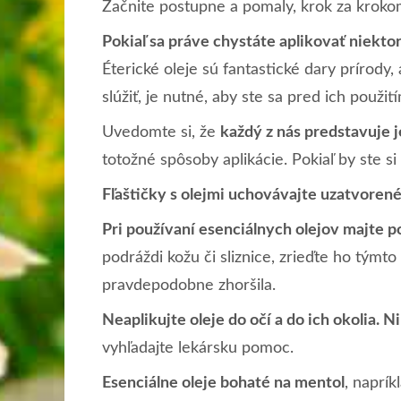
Začnite postupne a pomaly, krok za krokom
Pokiaľ sa práve chystáte aplikovať niektor
Éterické oleje sú fantastické dary prírody
slúžiť, je nutné, aby ste sa pred ich použit
Uvedomte si, že
každý z nás predstavuje 
totožné spôsoby aplikácie. Pokiaľ by ste si
Fľaštičky s olejmi uchovávajte uzatvore
Pri používaní esenciálnych olejov majte po 
podráždi kožu či sliznice, zrieďte ho týmt
pravdepodobne zhoršila.
Neaplikujte oleje do očí a do ich okolia. 
vyhľadajte lekársku pomoc.
Esenciálne oleje bohaté na mentol
, naprí