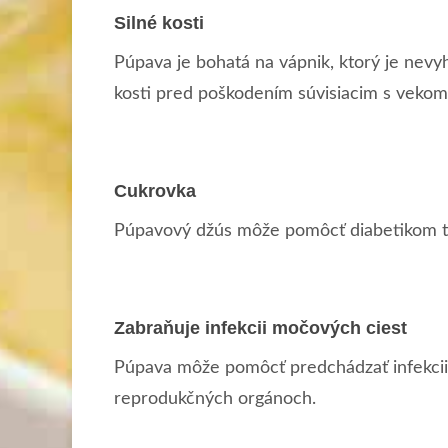
Silné kosti
Púpava je bohatá na vápnik, ktorý je nevyhn
kosti pred poškodením súvisiacim s vekom
Cukrovka
Púpavový džús môže pomôcť diabetikom tým
Zabraňuje infekcii močových ciest
Púpava môže pomôcť predchádzať infekcii
reprodukčných orgánoch.