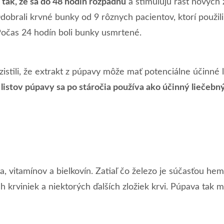
tak, že sa do 48 hodín rozpadnú
a stimulujú rast nových 
brali krvné bunky od 9 rôznych pacientov, ktorí použili 
 Počas 24 hodín boli bunky usmrtené.
 zistili, že extrakt z púpavy môže mať potenciálne účinné
 listov púpavy sa po stáročia používa ako účinný liečebn
vitamínov a bielkovín. Zatiaľ čo železo je súčasťou hemo
h krviniek a niektorých ďalších zložiek krvi. Púpava tak