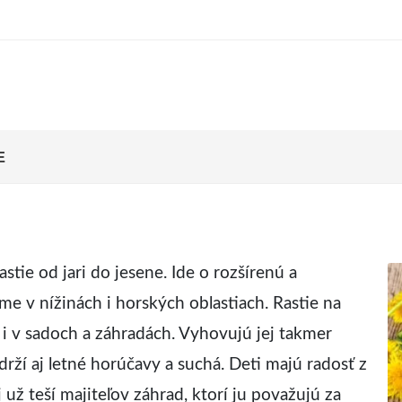
E
astie od jari do jesene. Ide o rozšírenú a
me v nížinách i horských oblastiach. Rastie na
le i v sadoch a záhradách. Vyhovujú jej takmer
rží aj letné horúčavy a suchá. Deti majú radosť z
 už teší majiteľov záhrad, ktorí ju považujú za