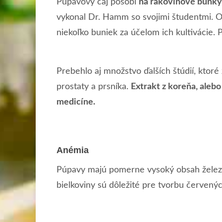
Púpavový čaj pôsobí
na rakovinové bunky 
vykonal Dr. Hamm so svojimi študentmi. Odo
niekoľko buniek za účelom ich kultivácie.
Prebehlo aj množstvo ďalších štúdií, ktoré
prostaty a prsníka.
Extrakt z koreňa, alebo
medicíne.
Anémia
Púpavy majú pomerne vysoký obsah železa, 
bielkoviny sú dôležité pre tvorbu červenýc