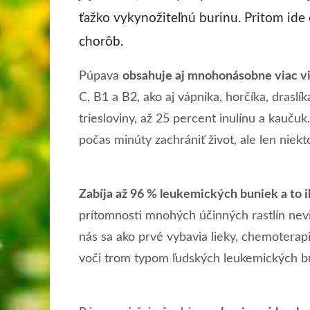
ťažko vykynožiteľnú burinu. Pritom ide 
chorôb.
Púpava
obsahuje aj mnohonásobne viac vi
C, B1 a B2, ako aj vápnika, horčíka, draslík
triesloviny, až 25 percent inulínu a kaučuk
počas minúty zachrániť život, ale len niekto
Zabíja až 96 % leukemických buniek a to i
prítomnosti mnohých účinných rastlín nev
nás sa ako prvé vybavia lieky, chemoterapi
voči trom typom ľudských leukemických bun