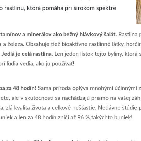
o rastlinu, ktorá pomáha pri širokom spektre
tamínov a minerálov ako bežný hlávkový šalát.
Rastlina 
a a železa. Obsahuje tiež bioaktívne rastlinné látky, horčin
.
Jedlá je celá rastlina.
Len jeden lístok tejto byliny, ktor
rí ľudia vedia, ako ju používať!
ba za 48 hodín!
Sama príroda oplýva mnohými účinnými z
iete, ale v skutočnosti sa nachádzajú priamo na vašej z
a, zlá kvalita života a celkové nešťastie. Nedávne štúdie 
iek a len za 48 hodín zničí až 96 % takýchto buniek!