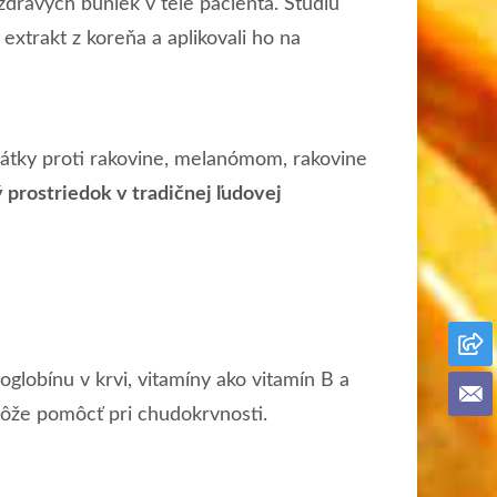
zdravých buniek v tele pacienta. Štúdiu
extrakt z koreňa a aplikovali ho na
 látky proti rakovine, melanómom, rakovine
ý prostriedok v tradičnej ľudovej
globínu v krvi, vitamíny ako vitamín B a
 môže pomôcť pri chudokrvnosti.