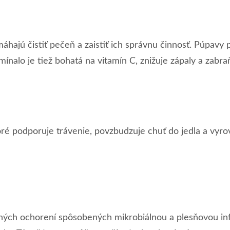
máhajú čistiť pečeň a zaistiť ich správnu činnosť. Púpa
mínalo je tiež bohatá na vitamín C, znižuje zápaly a zabra
ré podporuje trávenie, povzbudzuje chuť do jedla a vyro
žných ochorení spôsobených mikrobiálnou a plesňovou infe