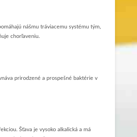
vy pomáhajú nášmu tráviacemu systému tým,
ňuje chorľaveniu.
vnáva prirodzené a prospešné baktérie v
kciou. Šťava je vysoko alkalická a má