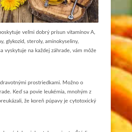
poskytuje veľmi dobrý prísun vitamínov A,
y, glykozid, steroly, aminokyseliny,
á sa vyskytuje na každej záhrade, vám môže
dravotnými prostriedkami. Možno o
áhrade. Keď sa povie leukémia, mnohým z
preukázali, že koreň púpavy je cytotoxický