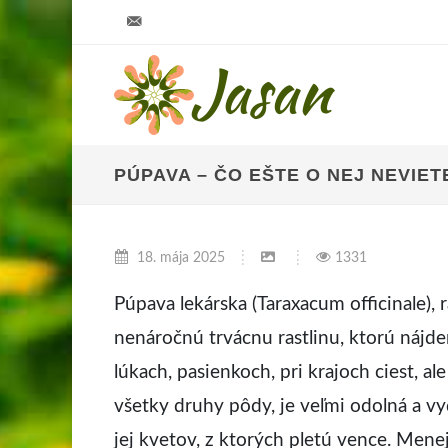
info@jasan.sk
PÚPAVA – ČO EŠTE O NEJ NEVIET
18. mája 2025
1331
Púpava lekárska (Taraxacum officinale), r
nenáročnú trvácnu rastlinu, ktorú nájde
lúkach, pasienkoch, pri krajoch ciest, a
všetky druhy pôdy, je veľmi odolná a vyd
jej kvetov, z ktorých pletú vence. Menej