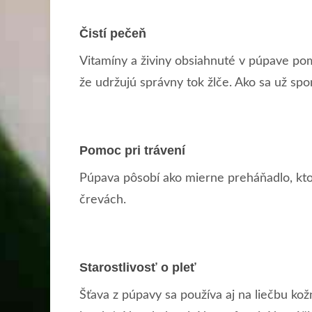
Čistí pečeň
Vitamíny a živiny obsiahnuté v púpave po
že udržujú správny tok žlče. Ako sa už spo
Pomoc pri trávení
Púpava pôsobí ako mierne preháňadlo, kto
črevách.
Starostlivosť o pleť
Šťava z púpavy sa používa aj na liečbu ko