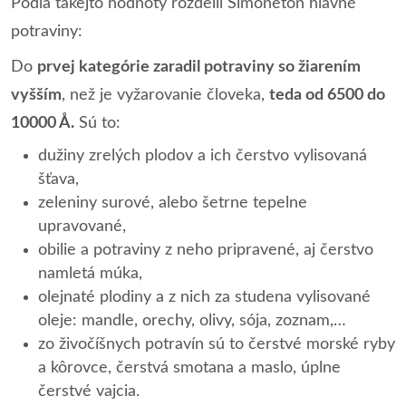
Podľa takejto hodnoty rozdelil Simoneton hlavné
potraviny:
Do
prvej kategórie zaradil potraviny so žiarením
vyšším
, než je vyžarovanie človeka,
teda od 6500 do
10000 Å.
Sú to:
dužiny zrelých plodov a ich čerstvo vylisovaná
šťava,
zeleniny surové, alebo šetrne tepelne
upravované,
obilie a potraviny z neho pripravené, aj čerstvo
namletá múka,
olejnaté plodiny a z nich za studena vylisované
oleje: mandle, orechy, olivy, sója, zoznam,…
zo živočíšnych potravín sú to čerstvé morské ryby
a kôrovce, čerstvá smotana a maslo, úplne
čerstvé vajcia.