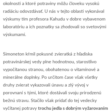
okolnosti a ktoré potraviny môžu človeku vysokú
radiáciu odovzdávať. U nás v tejto oblasti vykonával
výskumy tím profesora Kahudu v dobre vybavenom
laboratóriu a ich poznatky sa zhodovali so svetovými
výskumami.
Simoneton kŕmil pokusné zvieratká z hľadiska
potravinárskej vedy plne hodnotnou, starostlivo
vypočítanou stranou, obohatenou o vitamínové a
minerálne doplnky. Po určitom čase však všetky
druhy zvierat vykazovali únavu a zlý vývoj v
porovnaní s tými, ktoré dostávali svoju prirodzenú
bežnú stravu. Stačilo však pridať do tej vedecky
vyčítanej potravy
trochu jedla s dobrým vyžarovaním