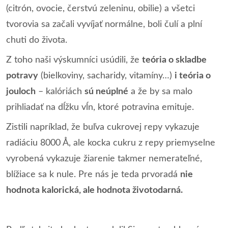
(citrón, ovocie, čerstvú zeleninu, obilie) a všetci
tvorovia sa začali vyvíjať normálne, boli čulí a plní
chuti do života.
Z toho naši výskumníci usúdili, že
teória o skladbe
potravy
(bielkoviny, sacharidy, vitamíny…)
i teória o
jouloch
– kalóriách
sú neúplné
a že by sa malo
prihliadať na dĺžku vĺn, ktoré potravina emituje.
Zistili napríklad, že buľva cukrovej repy vykazuje
radiáciu 8000 Å, ale kocka cukru z repy priemyselne
vyrobená vykazuje žiarenie takmer nemerateľné,
blížiace sa k nule. Pre nás je teda prvoradá
nie
hodnota kalorická, ale hodnota životodarná.