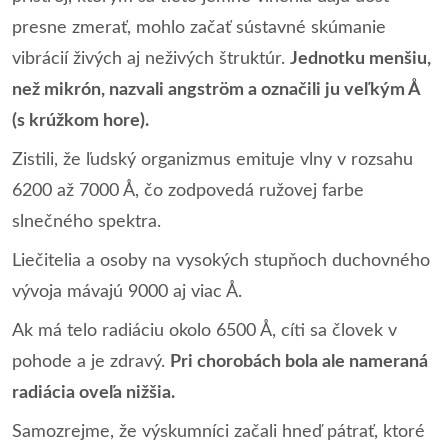
presne zmerať, mohlo začať sústavné skúmanie
vibrácií živých aj neživých štruktúr.
Jednotku menšiu,
než mikrón, nazvali angström a označili ju veľkým Å
(s krúžkom hore).
Zistili, že ľudský organizmus emituje vlny v rozsahu
6200 až 7000 Å, čo zodpovedá ružovej farbe
slnečného spektra.
Liečitelia a osoby na vysokých stupňoch duchovného
vývoja mávajú 9000 aj viac Å.
Ak má telo radiáciu okolo 6500 Å, cíti sa človek v
pohode a je zdravý.
Pri chorobách bola ale nameraná
radiácia oveľa nižšia.
Samozrejme, že výskumníci začali hneď pátrať, ktoré