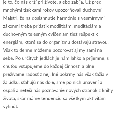
je to, čo nás drží pri živote, alebo zabíja. Už pred
mnohými tisíckami rokov upozorňovali duchovní
Majstri, že na dosiahnutie harmónie s vesmírnymi
zákonmi treba pridať k modlitbám, meditáciám a
duchovným telesným cvičeniam tiež rešpekt k
energiám, ktoré sa do organizmu dostávajú stravou.
Však to denne môžeme pozorovať aj my sami na
sebe. Po určitých jedlách je nám ľahko a príjemne, s
chuťou vstupujeme do každej činnosti a plne
prežívame radosť z nej. Iné pokrmy nás však ťažia v
žalúdku, sťahujú nás dole, sme po nich unavení a
ospalí a neteší nás poznávanie nových stránok z knihy
života, skôr máme tendenciu sa všetkým aktivitám
vyhnúť.