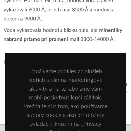
byliniek. Harmanček, mäta, dubová kôra a jaseň
vykazovali 8000 Å, orech mal 8500 Å a medovka
dokonca 9000 Å.
Voda vykazovala hodnotu blízku nule, ale
minerálky
nabrané priamo pri prameni
mali 8800-14000 Å.
Pokračovanie.
Používame cookies zo služieb
tretích strán na marketingové
Next
aktivity a na to, aby sme vám
Energia potravín a jej vplyv na zdravie
mohli poskytnúť lepší zážitok.
Prečítajte si o tom, ako používame
súbory cookie a ako ich môžete
ovládať kliknutím na „Privacy