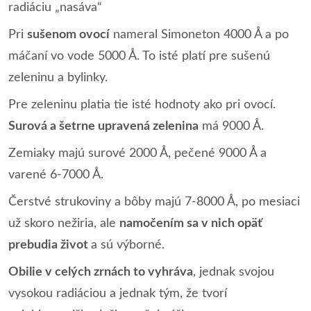
radiáciu „nasáva“
Pri
sušenom ovocí
nameral Simoneton 4000 Å a po
máčaní vo vode 5000 Å. To isté platí pre sušenú
zeleninu a bylinky.
Pre zeleninu platia tie isté hodnoty ako pri ovocí.
Surová a šetrne upravená zelenina
má 9000 Å.
Zemiaky majú surové 2000 Å, pečené 9000 Å a
varené 6-7000 Å.
Čerstvé strukoviny a bôby majú 7-8000 Å, po mesiaci
už skoro nežiria, ale
namočením sa v nich opäť
prebudia život
a sú výborné.
Obilie v celých zrnách to vyhráva
, jednak svojou
vysokou radiáciou a jednak tým, že tvorí