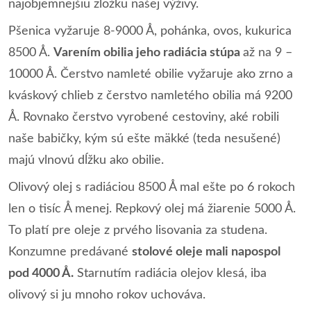
najobjemnejšiu zložku našej výživy.
Pšenica vyžaruje 8-9000 Å, pohánka, ovos, kukurica
8500 Å.
Varením obilia jeho radiácia stúpa
až na 9 –
10000 Å. Čerstvo namleté ​​obilie vyžaruje ako zrno a
kváskový chlieb z čerstvo namletého obilia má 9200
Å. Rovnako čerstvo vyrobené cestoviny, aké robili
naše babičky, kým sú ešte mäkké (teda nesušené)
majú vlnovú dĺžku ako obilie.
Olivový olej s radiáciou 8500 Å mal ešte po 6 rokoch
len o tisíc Å menej. Repkový olej má žiarenie 5000 Å.
To platí pre oleje z prvého lisovania za studena.
Konzumne predávané
stolové oleje mali napospol
pod 4000 Å.
Starnutím radiácia olejov klesá, iba
olivový si ju mnoho rokov uchováva.