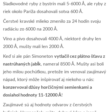
Sladkovodné ryby z bystrín mali 5-6000 Å, ale ryby z
riek okolo Paríža dosahovali sotva 600 Å.
Čerstvé kravské mlieko zmenilo za 24 hodín svoju
radiáciu zo 6000 na 2000 Å.
Víno a pivo dosahovali 4000 Å, niektoré druhy len
2000 Å, mušty mali len 2000 Å.
Keď si ale pán Simoneton
vytlačil cez plátno šťavu z
nastrúhaných jabĺk
, nameral 8500 Å. Mušty asi boli
jeho milou pochúťkou, pretože im venoval zaujímavý
nápad, ktorý môže inšpirovať aj niekoho u nás:
konzervoval džúsy horčičnými semienkami a
dosiahol hodnoty 11-12000 Å
!
Zaujímavé sú aj hodnoty odvarov z čerstvých