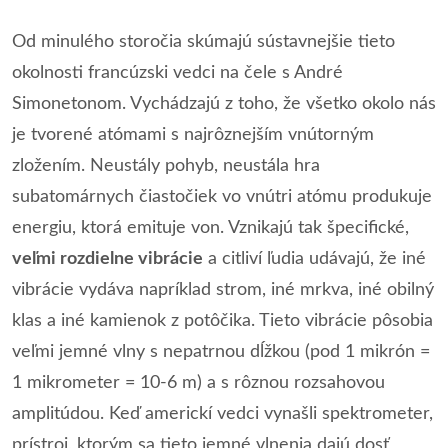
Od minulého storočia skúmajú sústavnejšie tieto
okolnosti francúzski vedci na čele s André
Simonetonom. Vychádzajú z toho, že všetko okolo nás
je tvorené atómami s najrôznejším vnútorným
zložením. Neustály pohyb, neustála hra
subatomárnych čiastočiek vo vnútri atómu produkuje
energiu, ktorá emituje von. Vznikajú tak špecifické,
veľmi rozdielne vibrácie
a citliví ľudia udávajú, že iné
vibrácie vydáva napríklad strom, iné mrkva, iné obilný
klas a iné kamienok z potôčika. Tieto vibrácie pôsobia
veľmi jemné vlny s nepatrnou dĺžkou (pod 1 mikrón =
1 mikrometer = 10-6 m) a s rôznou rozsahovou
amplitúdou. Keď americkí vedci vynašli spektrometer,
prístroj, ktorým sa tieto jemné vlnenia dajú dosť