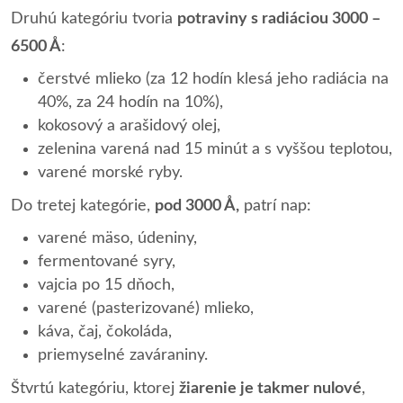
Druhú kategóriu tvoria
potraviny s radiáciou 3000 –
6500 Å
:
čerstvé mlieko (za 12 hodín klesá jeho radiácia na
40%, za 24 hodín na 10%),
kokosový a arašidový olej,
zelenina varená nad 15 minút a s vyššou teplotou,
varené morské ryby.
Do tretej kategórie,
pod 3000 Å,
patrí nap:
varené mäso, údeniny,
fermentované syry,
vajcia po 15 dňoch,
varené (pasterizované) mlieko,
káva, čaj, čokoláda,
priemyselné zaváraniny.
Štvrtú kategóriu, ktorej
žiarenie je takmer nulové
,