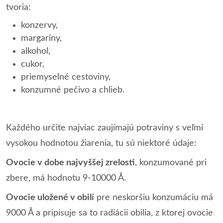
tvoria:
konzervy,
margaríny,
alkohol,
cukor,
priemyselné cestoviny,
konzumné pečivo a chlieb.
Každého určite najviac zaujímajú potraviny s veľmi
vysokou hodnotou žiarenia, tu sú niektoré údaje:
Ovocie v dobe najvyššej zrelosti
, konzumované pri
zbere, má hodnotu 9-10000 Å.
Ovocie uložené v obilí
pre neskoršiu konzumáciu má
9000 Å a pripisuje sa to radiácii obilia, z ktorej ovocie