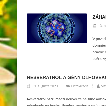
ZÁHA
13. n
V pozad
domnieno
právne 
bežne v
RESVERATROL A GÉNY DLHOVEK
31. augusta 2020
Detoxikácia
Sla
Resveratrol patrí medzi neuveriteľne silné antio
pôsobenie na bunky, tkanivá, orgány a celý org