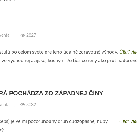
venta
2827
Čítať vi
stujú po celom svete pre jeho údajné zdravotné výhody.
vo východnej ázijskej kuchyni. Je tiež cenený ako protinádorov
ORÁ POCHÁDZA ZO ZÁPADNEJ ČÍNY
venta
3032
Čítať vi
ceps) je veľmi pozoruhodný druh cudzopasnej huby.
ný.