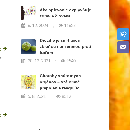
Ako spievanie ovplyvňuje
zdravie človeka
6. 12. 2024
11623
Droždie je smrtiacou
zbraňou namierenou proti
ac
ľuďom
é
20. 12. 2021
9540
Choroby vnútorných
orgánov – vzájomné
prepojenia reagujúc...
5. 8. 2021
8512
ac