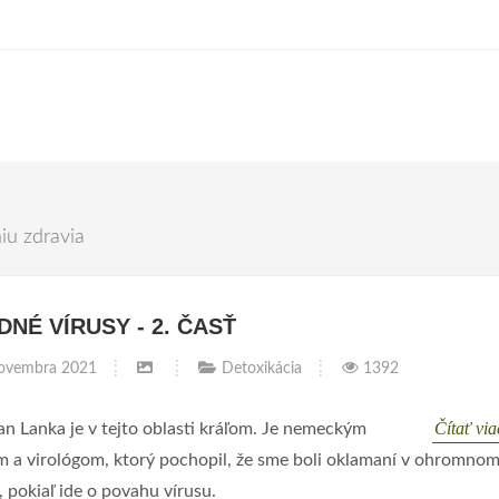
iu zdravia
NÉ VÍRUSY - 2. ČASŤ
ovembra 2021
Detoxikácia
1392
Čítať vi
an Lanka je v tejto oblasti kráľom. Je nemeckým
m a virológom, ktorý pochopil, že sme boli oklamaní v ohromno
 pokiaľ ide o povahu vírusu.