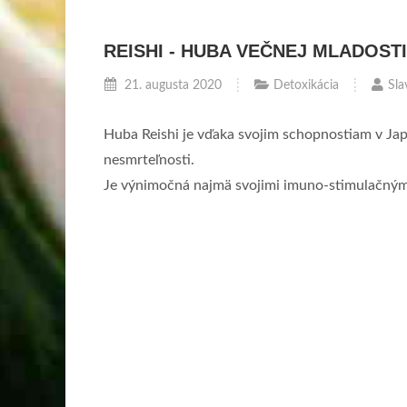
REISHI - HUBA VEČNEJ MLADOST
21. augusta 2020
Detoxikácia
Sla
Huba Reishi je vďaka svojim schopnostiam v Jap
nesmrteľnosti.
Je výnimočná najmä svojimi imuno-stimulačným