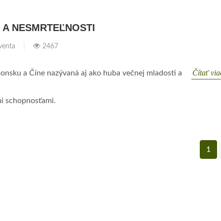
I A NESMRTEĽNOSTI
venta
2467
Čítať vi
onsku a Číne nazývaná aj ako huba večnej mladosti a
i schopnosťami.
1