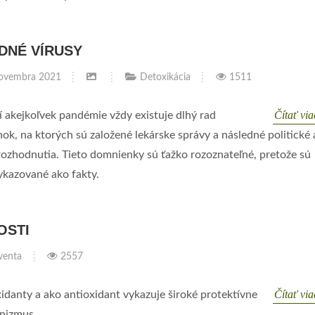
DNÉ VÍRUSY
ovembra 2021
Detoxikácia
1511
Čítať vi
í akejkoľvek pandémie vždy existuje dlhý rad
k, na ktorých sú založené lekárske správy a následné politické 
rozhodnutia. Tieto domnienky sú ťažko rozoznateľné, pretože sú
ykazované ako fakty.
OSTI
venta
2557
Čítať vi
xidanty a ako antioxidant vykazuje široké protektívne
anizmus.