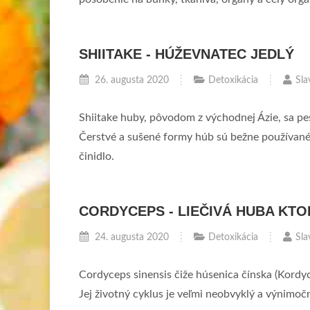
SHIITAKE - HÚŽEVNATEC JEDLÝ
26. augusta 2020
Detoxikácia
Sla
Shiitake huby, pôvodom z východnej Ázie, sa pe
Čerstvé a sušené formy húb sú bežne používané 
činidlo.
CORDYCEPS - LIEČIVÁ HUBA KT
24. augusta 2020
Detoxikácia
Sla
Cordyceps sinensis čiže húsenica čínska (Kordy
Jej životný cyklus je veľmi neobvyklý a výnimoč