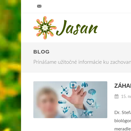
info@jasan.sk
BLOG
Prinášame užitočné informácie ku zachovan
ZÁHAD
15. n
Dr. Stef
biológo
meradle,