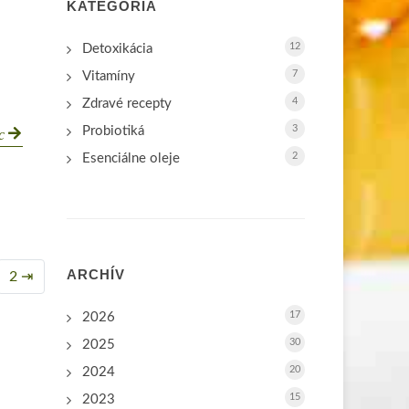
KATEGÓRIA
12
Detoxikácia
7
Vitamíny
4
Zdravé recepty
3
Probiotiká
ac
2
Esenciálne oleje
ARCHÍV
2 ⇥
17
2026
30
2025
20
2024
15
2023