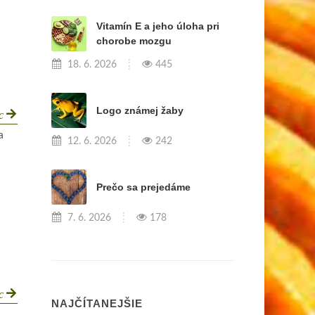
Vitamín E a jeho úloha pri
chorobe mozgu
18. 6. 2026
445
Logo známej žaby
ac
a
12. 6. 2026
242
Prečo sa prejedáme
7. 6. 2026
178
ac
NAJČÍTANEJŠIE