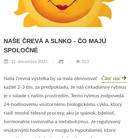
NAŠE ČREVÁ A SLNKO - ČO MAJÚ
SPOLOČNÉ
11. decembra 2025
323
Čítať viac
Naša črevná výstelka by sa mala obnovovať
každé 2-3 dni, za predpokladu, že náš cirkadiánny rytmus
je v súlade s naším prostredím. Tento rytmus zodpovedá
24-hodinovému vnútornému biologickému cyklu, ktorý
riadi mnohé telesné procesy, ako je spánok, bdelosť,
hormonálna rovnováha a metabolizmus. Je regulovaný
vnútornými hodinami v mozgu (v hypotalame), ktoré