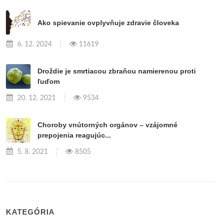
Ako spievanie ovplyvňuje zdravie človeka
6. 12. 2024
11619
Droždie je smrtiacou zbraňou namierenou proti
ľuďom
20. 12. 2021
9534
Choroby vnútorných orgánov – vzájomné
prepojenia reagujúc...
5. 8. 2021
8505
KATEGÓRIA