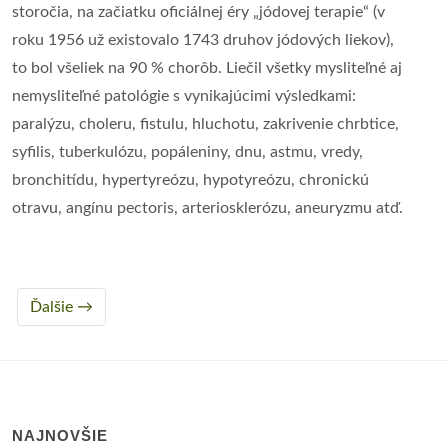
storočia, na začiatku oficiálnej éry „jódovej terapie“ (v
roku 1956 už existovalo 1743 druhov jódových liekov),
to bol všeliek na 90 % chorôb. Liečil všetky mysliteľné aj
nemysliteľné patológie s vynikajúcimi výsledkami:
paralýzu, choleru, fistulu, hluchotu, zakrivenie chrbtice,
syfilis, tuberkulózu, popáleniny, dnu, astmu, vredy,
bronchitídu, hypertyreózu, hypotyreózu, chronickú
otravu, angínu pectoris, arteriosklerózu, aneuryzmu atď.
Ďalšie →
NAJNOVŠIE