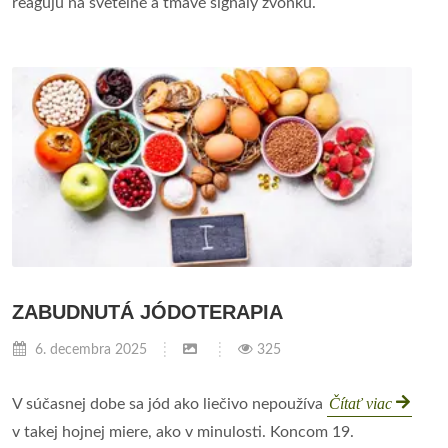
reagujú na svetelné a tmavé signály zvonku.
ZABUDNUTÁ JÓDOTERAPIA
6. decembra 2025
325
Čítať viac
V súčasnej dobe sa jód ako liečivo nepoužíva
v takej hojnej miere, ako v minulosti. Koncom 19.