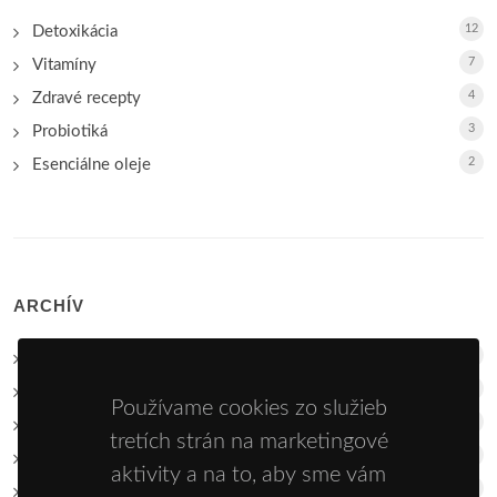
12
Detoxikácia
7
Vitamíny
4
Zdravé recepty
3
Probiotiká
2
Esenciálne oleje
ARCHÍV
17
2026
30
2025
Používame cookies zo služieb
20
2024
tretích strán na marketingové
15
2023
aktivity a na to, aby sme vám
28
2022