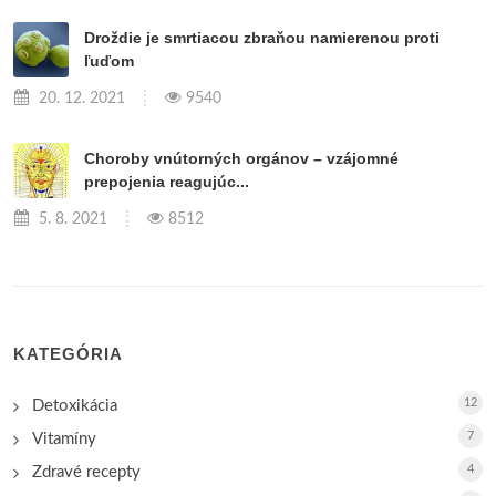
Droždie je smrtiacou zbraňou namierenou proti
ľuďom
20. 12. 2021
9540
Choroby vnútorných orgánov – vzájomné
prepojenia reagujúc...
5. 8. 2021
8512
KATEGÓRIA
12
Detoxikácia
7
Vitamíny
4
Zdravé recepty