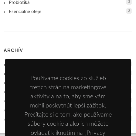
3
Probiotiká
2
Esenciálne oleje
ARCHÍV
17
2026
30
2025
Používame cookies zo služieb
20
2024
tretích strán na marketingové
15
2023
aktivity a na to, aby sme vám
28
2022
mohli poskytnúť lepší zážitok.
15
2021
Prečítajte si o tom, ako používame
28
2020
súbory cookie a ako ich môžete
ovládať kliknutím na „Privacy