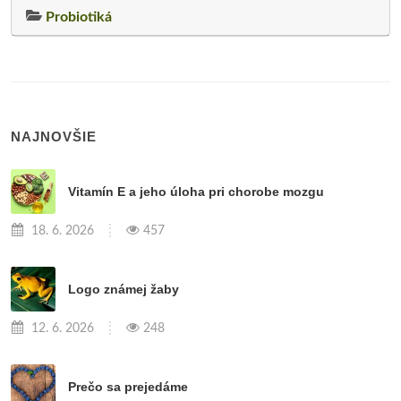
Probiotiká
NAJNOVŠIE
Vitamín E a jeho úloha pri chorobe mozgu
18. 6. 2026
457
Logo známej žaby
12. 6. 2026
248
Prečo sa prejedáme