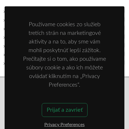
17
2026
30
2025
Používame cookies zo služieb
20
2024
tretích strán na marketingové
15
2023
aktivity a na to, aby sme vám
28
2022
mohli poskytnúť lepší zážitok.
15
2021
Prečítajte si o tom, ako používame
28
2020
súbory cookie a ako ich môžete
ovládať kliknutím na „Privacy
Preferences“.
© Copyright 2020 - 2026
Zdravie športom
Prijať a zavrieť
/
Cookies
Privacy Preferences