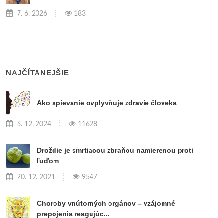
7. 6. 2026
183
NAJČÍTANEJŠIE
Ako spievanie ovplyvňuje zdravie človeka
6. 12. 2024
11628
Droždie je smrtiacou zbraňou namierenou proti
ľuďom
20. 12. 2021
9547
Choroby vnútorných orgánov – vzájomné
prepojenia reagujúc...