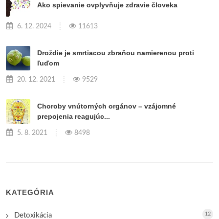
Ako spievanie ovplyvňuje zdravie človeka
6. 12. 2024
11613
Droždie je smrtiacou zbraňou namierenou proti
ľuďom
20. 12. 2021
9529
Choroby vnútorných orgánov – vzájomné
prepojenia reagujúc...
5. 8. 2021
8498
KATEGÓRIA
12
Detoxikácia