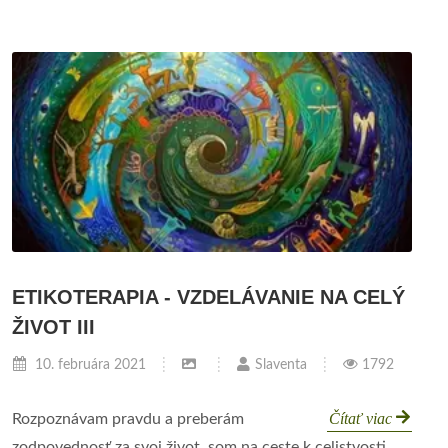
ETIKOTERAPIA - VZDELÁVANIE NA CELÝ
ŽIVOT III
10. februára 2021
Slaventa
1792
Čítať viac
Rozpoznávam pravdu a preberám
zodpovednosť za svoj život, som na ceste k celistvosti,