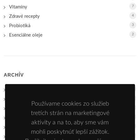
7
Vitamíny
4
Zdravé recepty
3
Probiotiká
2
Esenciálne oleje
ARCHÍV
17
2026
30
2025
Používame cookies zo služieb
20
2024
tretích strán na marketingové
15
2023
aktivity a na to, aby sme vám
28
2022
mohli poskytnúť lepší zážitok.
15
2021