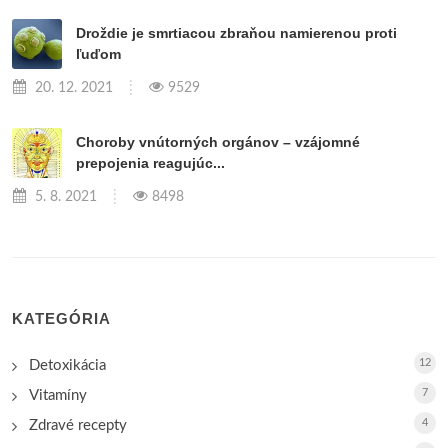
Droždie je smrtiacou zbraňou namierenou proti
ľuďom
20. 12. 2021
9529
Choroby vnútorných orgánov – vzájomné
prepojenia reagujúc...
5. 8. 2021
8498
KATEGÓRIA
12
Detoxikácia
7
Vitamíny
4
Zdravé recepty