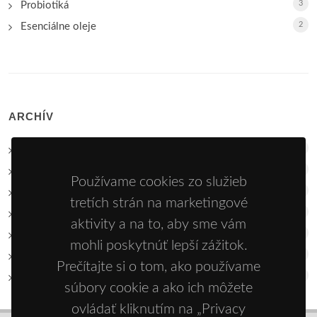
3
Probiotiká
2
Esenciálne oleje
ARCHÍV
17
2026
30
2025
Používame cookies zo služieb
20
2024
tretích strán na marketingové
15
2023
aktivity a na to, aby sme vám
28
2022
mohli poskytnúť lepší zážitok.
15
2021
Prečítajte si o tom, ako používame
28
2020
súbory cookie a ako ich môžete
ovládať kliknutím na „Privacy