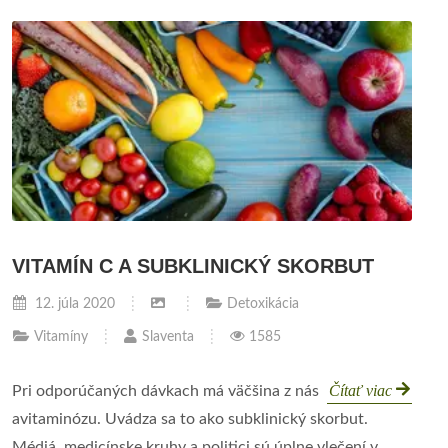
VITAMÍN C A SUBKLINICKÝ SKORBUT
12. júla 2020
Detoxikácia
Vitamíny
Slaventa
1585
Čítať viac
Pri odporúčaných dávkach má väčšina z nás
avitaminózu. Uvádza sa to ako subklinický skorbut.
Médiá, medicínske kruhy a politici sú úplne vlečení v